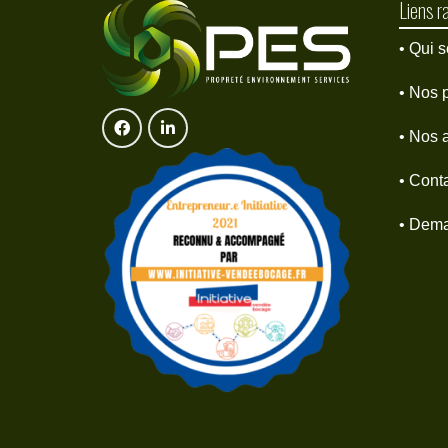
Liens r
• Qui
• Nos 
• Nos a
• Cont
• Dema